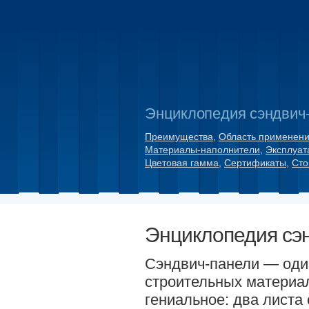
Энциклопедия сэндвич
Преимущества
,
Область применен
Материалы-наполнители
,
Эксплуат
Цветовая гамма
,
Сертификаты
,
Сто
Энциклопедия сэ
Сэндвич-панели — оди
строительных материал
гениальное: два листа