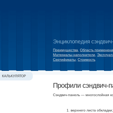
Энциклопедия сэндвич
Преимущества
,
Область применен
Материалы-наполнители
,
Эксплуат
Сертификаты
,
Стоимость
КАЛЬКУЛЯТОР
Профили сэндвич-п
Сэндвич-панель
— многослойная кон
верхнего листа обкладки;