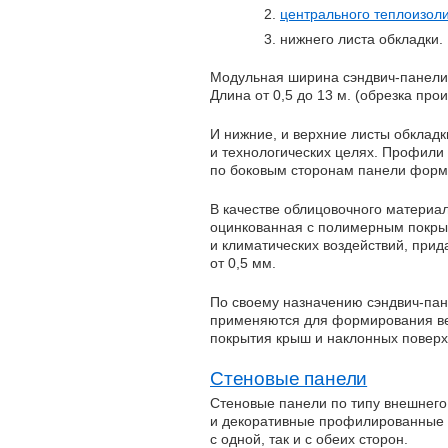
центрального теплоизол
нижнего листа обкладки.
Модульная ширина
сэндвич-панели
Длина от 0,5 до 13 м. (обрезка про
И нижние, и верхние листы обклад
и технологических целях. Профили 
по боковым сторонам панели форм
В качестве облицовочного материал
оцинкованная с полимерным покры
и климатических воздействий, при
от 0,5 мм.
По своему назначению сэндвич-па
применяются для формирования ве
покрытия крыш и наклонных поверх
Стеновые панели
Стеновые панели по типу внешнег
и декоративные профилированные 
с одной, так и с обеих сторон.