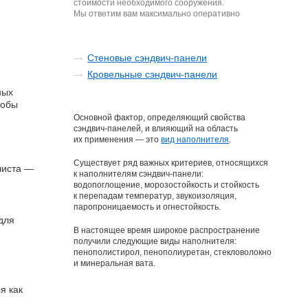
стоимости необходимого сооружения.
Мы ответим вам максимально оперативно
Стеновые сэндвич-панели
Кровельные сэндвич-панели
ных
тобы
Основной фактор, определяющий свойства
сэндвич-панелей, и влияющий на область
их применения — это
вид наполнителя
.
Существует ряд важных критериев, относящихся
листа —
к наполнителям сэндвич-панели:
водопоглощение, морозостойкость и стойкость
к перепадам температур, звукоизоляция,
паропроницаемость и огнестойкость.
для
В настоящее время широкое распространение
получили следующие виды наполнителя:
пенополистирол, пенополиуретан, стекловолокно
и минеральная вата.
я как