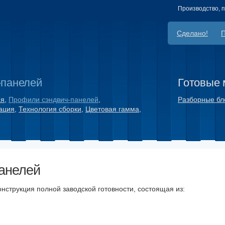
Производство, 
Сделано!
-панелей
Готовые 
ия
,
Профили сэндвич-панелей
,
Разборные бл
ация
,
Технология сборки
,
Цветовая гамма
,
анелей
струкция полной заводской готовности, состоящая из: