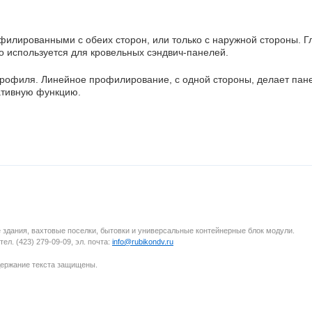
филированными с обеих сторон, или только с наружной стороны. Г
о используется для кровельных сэндвич-панелей.
профиля. Линейное профилирование, с одной стороны, делает пан
ративную функцию.
здания, вахтовые поселки, бытовки и универсальные контейнерные блок модули.
тел. (423) 279-09-09, эл. почта:
info@rubikondv.ru
держание текста защищены.