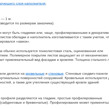
ирующего слоя-наполнителя
;
— 1 м.
изводится по размерам заказчика).
ки могут быть гладкими или, чаще, профилированными в декоратив
листов обкладки и наполнитель изготавливаются с таким учетом, ч
ировался «замок».
а обычно используется тонколистовая сталь, оцинкованная или
тием. Полимерное покрытие листов защищает их от механических
дает привлекательный вид фасадам и кровлям. Толщина стального 
нели делятся на
кровельные
и
стеновые
. Стеновые сэндвич-панели
ртикальных поверхностей сооружений. Кровельные используются 
ностей, а также для утепления существующей кровли зданий.
о профиля разделяются на гладкие, простые профилированные
(сайдинговые и бревенчатые). Профилирование может применятьс