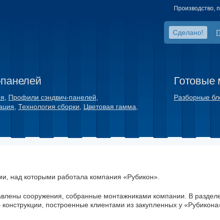
Производство, 
Сделано!
-панелей
Готовые 
ия
,
Профили сэндвич-панелей
,
Разборные бл
ация
,
Технология сборки
,
Цветовая гамма
,
ми, над которыми работала компания «Рубикон».
авлены сооружения, собранные монтажниками компании. В раздел
конструкции, построенные клиентами из закупленных у «Рубикона